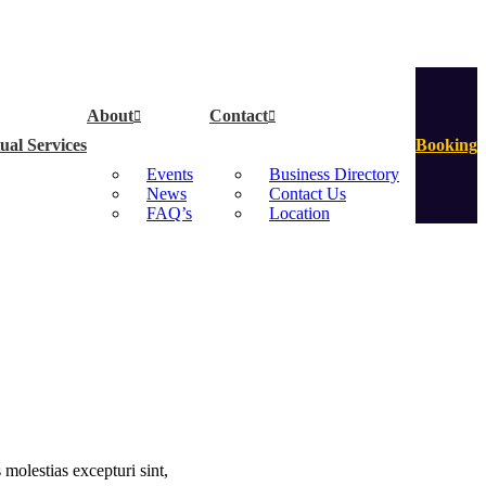
About
Contact
ual Services
Booking
Events
Business Directory
News
Contact Us
FAQ’s
Location
molestias excepturi sint,