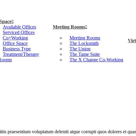
 Space
Available Offices
Meeting Rooms
Serviced Offices
Co=Working
Meeting Rooms
Virt
Office Space
The Locksmith
Business Type
The Union
Treatment/Therapy
The Tame Suite
Rooms
The X Change Co-Working
iis praesentium voluptatum deleniti atque corrupti quos dolores et quas 