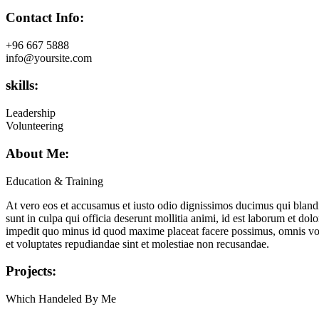
Contact Info:
+96 667 5888
info@yoursite.com
skills:
Leadership
Volunteering
About Me:
Education & Training
At vero eos et accusamus et iusto odio dignissimos ducimus qui blandit
sunt in culpa qui officia deserunt mollitia animi, id est laborum et do
impedit quo minus id quod maxime placeat facere possimus, omnis volu
et voluptates repudiandae sint et molestiae non recusandae.
Projects:
Which Handeled By Me