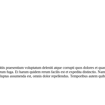
iis praesentium voluptatum deleniti atque corrupti quos dolores et quas 
lorum fuga. Et harum quidem rerum facilis est et expedita distinctio. Na
ptas assumenda est, omnis dolor repellendus. Temporibus autem quibusda