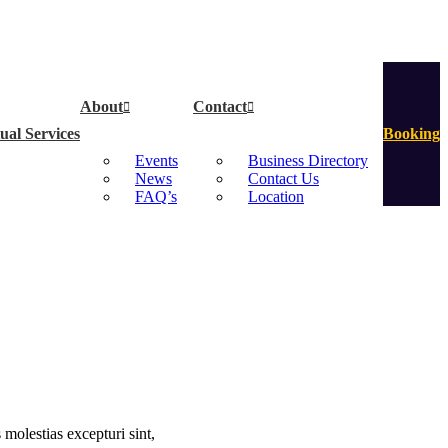
About
Contact
ual Services
Booking
Events
Business Directory
News
Contact Us
FAQ’s
Location
molestias excepturi sint,