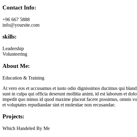
Contact Info:
+96 667 5888
info@yoursite.com
skills:
Leadership
Volunteering
About Me:
Education & Training
At vero eos et accusamus et iusto odio dignissimos ducimus qui blandit
sunt in culpa qui officia deserunt mollitia animi, id est laborum et do
impedit quo minus id quod maxime placeat facere possimus, omnis volu
et voluptates repudiandae sint et molestiae non recusandae.
Projects:
Which Handeled By Me