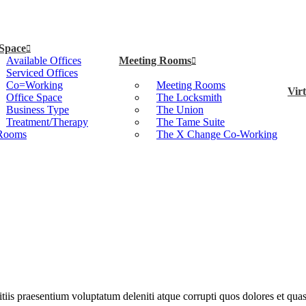
 Space
Available Offices
Meeting Rooms
Serviced Offices
Co=Working
Meeting Rooms
Virt
Office Space
The Locksmith
Business Type
The Union
Treatment/Therapy
The Tame Suite
Rooms
The X Change Co-Working
iis praesentium voluptatum deleniti atque corrupti quos dolores et quas 