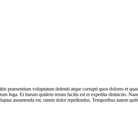
iis praesentium voluptatum deleniti atque corrupti quos dolores et quas 
lorum fuga. Et harum quidem rerum facilis est et expedita distinctio. Na
ptas assumenda est, omnis dolor repellendus. Temporibus autem quibusda